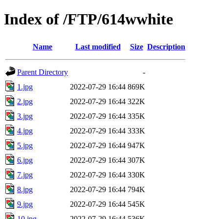
Index of /FTP/614wwhite
Name
Last modified
Size
Description
Parent Directory
-
1.jpg
2022-07-29 16:44
869K
2.jpg
2022-07-29 16:44
322K
3.jpg
2022-07-29 16:44
335K
4.jpg
2022-07-29 16:44
333K
5.jpg
2022-07-29 16:44
947K
6.jpg
2022-07-29 16:44
307K
7.jpg
2022-07-29 16:44
330K
8.jpg
2022-07-29 16:44
794K
9.jpg
2022-07-29 16:44
545K
10.jpg
2022-07-29 16:44
536K